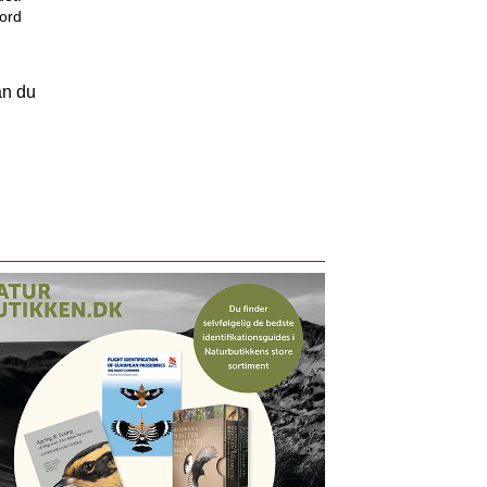
nord
an du