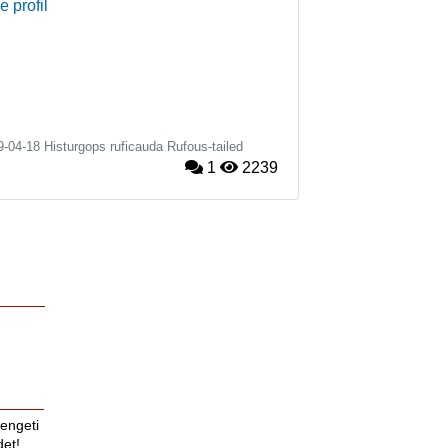
e profil
9-04-18
Histurgops ruficauda
Rufous-tailed
1
2239
rengeti
det!