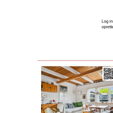
Log i
oprett