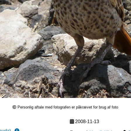
Personlig aftale med fotografen er påkrævet for brug af foto
2008-11-13
cauda
)
-