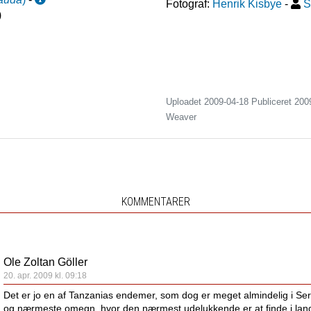
Fotograf:
Henrik Kisbye
-
S
)
Uploadet 2009-04-18 Publiceret
200
Weaver
KOMMENTARER
Ole Zoltan Göller
20. apr. 2009 kl. 09:18
Det er jo en af Tanzanias endemer, som dog er meget almindelig i Se
og nærmeste omegn, hvor den nærmest udelukkende er at finde i lan