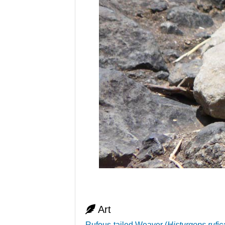
Art
Rufous-tailed Weaver
(
Histurgops rufi