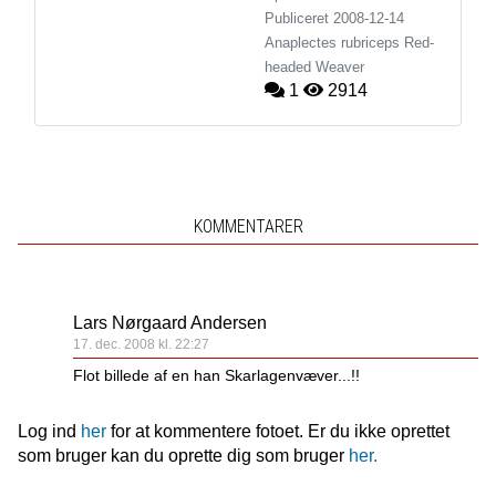
Publiceret
2008-12-14
Anaplectes rubriceps
Red-
headed Weaver
1
2914
KOMMENTARER
Lars Nørgaard Andersen
17. dec. 2008 kl. 22:27
Flot billede af en han Skarlagenvæver...!!
Log ind
her
for at kommentere fotoet. Er du ikke oprettet
som bruger kan du oprette dig som bruger
her.