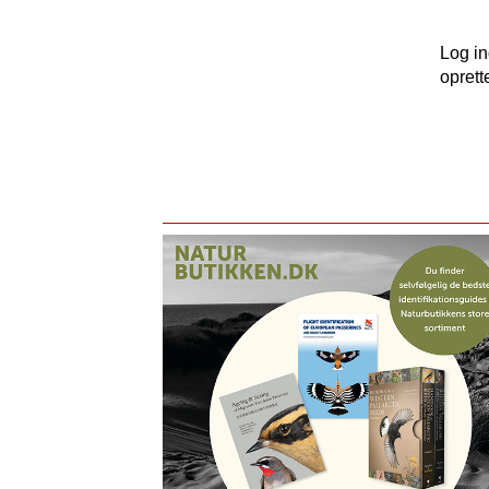
Log i
oprett