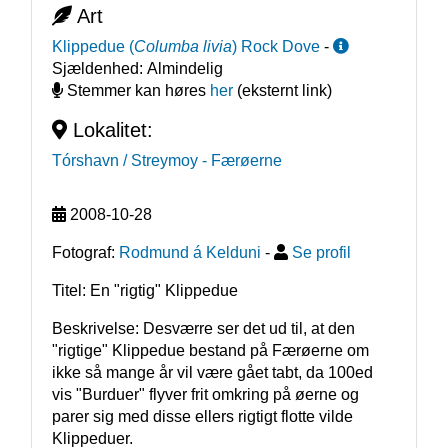
Art
Klippedue
(
Columba livia
)
Rock Dove
-
Sjældenhed:
Almindelig
Stemmer kan høres
her
(eksternt link)
Lokalitet:
Tórshavn / Streymoy
- Færøerne
2008-10-28
Fotograf:
Rodmund á Kelduni
-
Se profil
Titel: En "rigtig" Klippedue
Beskrivelse: Desværre ser det ud til, at den 
"rigtige" Klippedue bestand på Færøerne om 
ikke så mange år vil være gået tabt, da 100ed 
vis "Burduer" flyver frit omkring på øerne og 
parer sig med disse ellers rigtigt flotte vilde 
Klippeduer.
