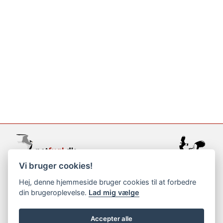
Vi bruger cookies!
support@netfugl.dk
Hej, denne hjemmeside bruger cookies til at forbedre
din brugeroplevelse.
Lad mig vælge
copyright © 2002-2023
Accepter alle