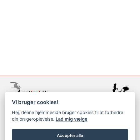
Vi bruger cookies!
support@netfugl.dk
Hej, denne hjemmeside bruger cookies til at forbedre
din brugeroplevelse.
Lad mig vælge
copyright © 2002-2023
Accepter alle