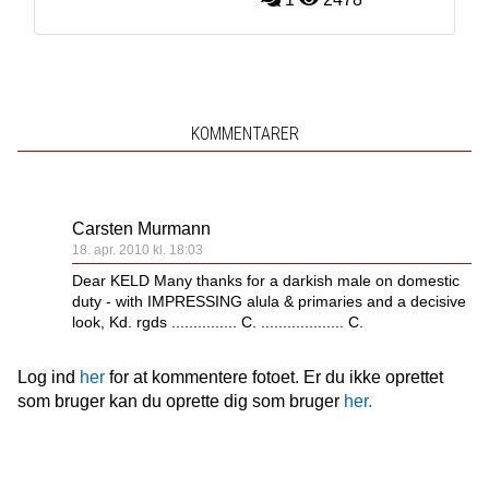
KOMMENTARER
Carsten Murmann
18. apr. 2010 kl. 18:03
Dear KELD Many thanks for a darkish male on domestic
duty - with IMPRESSING alula & primaries and a decisive
look, Kd. rgds ............... C. ................... C.
Log ind
her
for at kommentere fotoet. Er du ikke oprettet
som bruger kan du oprette dig som bruger
her.