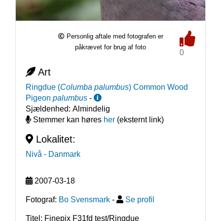
Personlig aftale med fotografen er
påkrævet for brug af foto
0
Art
Ringdue
(
Columba palumbus
)
Common Wood
Pigeon
palumbus
-
Sjældenhed:
Almindelig
Stemmer kan høres
her
(eksternt link)
Lokalitet:
Nivå
- Danmark
2007-03-18
Fotograf:
Bo Svensmark
-
Se profil
Titel: Finepix F31fd test/Ringdue