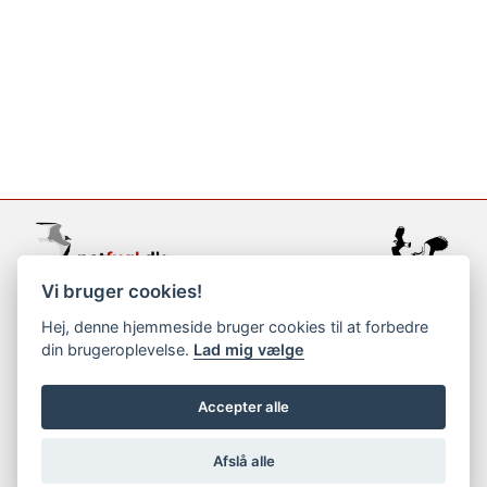
Vi bruger cookies!
support@netfugl.dk
Hej, denne hjemmeside bruger cookies til at forbedre
din brugeroplevelse.
Lad mig vælge
copyright © 2002-2023
Accepter alle
Afslå alle