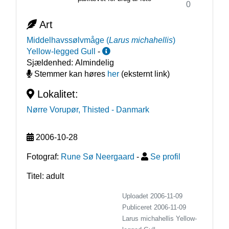
0
Art
Middelhavssølvmåge
(
Larus michahellis
)
Yellow-legged Gull
-
Sjældenhed:
Almindelig
Stemmer kan høres
her
(eksternt link)
Lokalitet:
Nørre Vorupør, Thisted
- Danmark
2006-10-28
Fotograf:
Rune Sø Neergaard
-
Se profil
Titel: adult
Uploadet 2006-11-09
Publiceret
2006-11-09
Larus michahellis
Yellow-