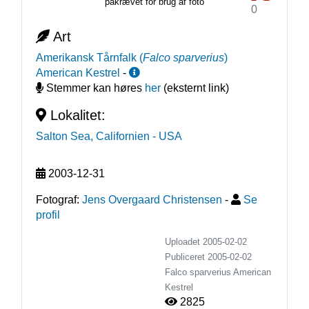
påkrævet for brug af foto
0
Art
Amerikansk Tårnfalk
(
Falco sparverius
)
American Kestrel
-
Stemmer kan høres
her
(eksternt link)
Lokalitet:
Salton Sea, Californien
- USA
2003-12-31
Fotograf:
Jens Overgaard Christensen
-
Se
profil
Uploadet 2005-02-02
Publiceret
2005-02-02
Falco sparverius
American
Kestrel
2825