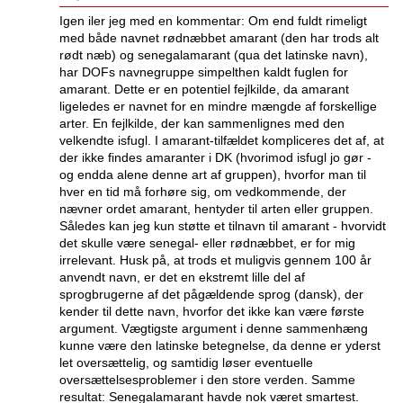
Igen iler jeg med en kommentar: Om end fuldt rimeligt
med både navnet rødnæbbet amarant (den har trods alt
rødt næb) og senegalamarant (qua det latinske navn),
har DOFs navnegruppe simpelthen kaldt fuglen for
amarant. Dette er en potentiel fejlkilde, da amarant
ligeledes er navnet for en mindre mængde af forskellige
arter. En fejlkilde, der kan sammenlignes med den
velkendte isfugl. I amarant-tilfældet kompliceres det af, at
der ikke findes amaranter i DK (hvorimod isfugl jo gør -
og endda alene denne art af gruppen), hvorfor man til
hver en tid må forhøre sig, om vedkommende, der
nævner ordet amarant, hentyder til arten eller gruppen.
Således kan jeg kun støtte et tilnavn til amarant - hvorvidt
det skulle være senegal- eller rødnæbbet, er for mig
irrelevant. Husk på, at trods et muligvis gennem 100 år
anvendt navn, er det en ekstremt lille del af
sprogbrugerne af det pågældende sprog (dansk), der
kender til dette navn, hvorfor det ikke kan være første
argument. Vægtigste argument i denne sammenhæng
kunne være den latinske betegnelse, da denne er yderst
let oversættelig, og samtidig løser eventuelle
oversættelsesproblemer i den store verden. Samme
resultat: Senegalamarant havde nok været smartest.