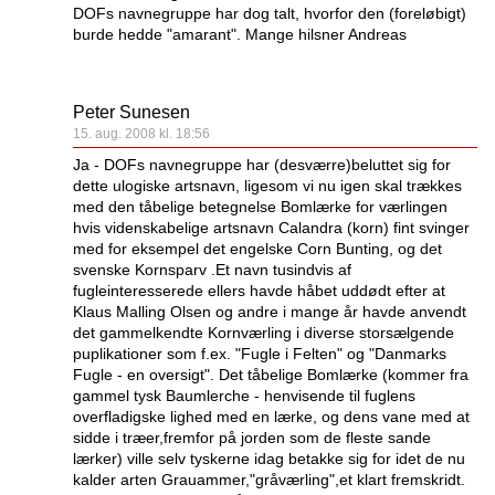
DOFs navnegruppe har dog talt, hvorfor den (foreløbigt)
burde hedde "amarant". Mange hilsner Andreas
Peter Sunesen
15. aug. 2008 kl. 18:56
Ja - DOFs navnegruppe har (desværre)beluttet sig for
dette ulogiske artsnavn, ligesom vi nu igen skal trækkes
med den tåbelige betegnelse Bomlærke for værlingen
hvis videnskabelige artsnavn Calandra (korn) fint svinger
med for eksempel det engelske Corn Bunting, og det
svenske Kornsparv .Et navn tusindvis af
fugleinteresserede ellers havde håbet uddødt efter at
Klaus Malling Olsen og andre i mange år havde anvendt
det gammelkendte Kornværling i diverse storsælgende
puplikationer som f.ex. "Fugle i Felten" og "Danmarks
Fugle - en oversigt". Det tåbelige Bomlærke (kommer fra
gammel tysk Baumlerche - henvisende til fuglens
overfladigske lighed med en lærke, og dens vane med at
sidde i træer,fremfor på jorden som de fleste sande
lærker) ville selv tyskerne idag betakke sig for idet de nu
kalder arten Grauammer,"gråværling",et klart fremskridt.