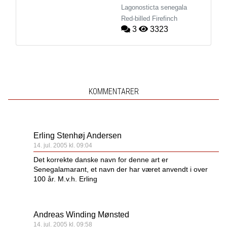
Lagonosticta senegala
Red-billed Firefinch
3
3323
KOMMENTARER
Erling Stenhøj Andersen
14. jul. 2005 kl. 09:04
Det korrekte danske navn for denne art er
Senegalamarant, et navn der har været anvendt i over
100 år. M.v.h. Erling
Andreas Winding Mønsted
14. jul. 2005 kl. 09:58