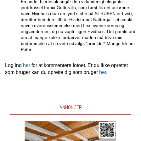
En andet hjertesuk angår den vidunderligt elegante
jorddrossel Irania Gutturalis, som først fik det uskønne
navn Hvidhals (kun en tynd stribe på STRUBEN er hvid),
derefter hed den i 30 år Hvidstrubet Nattergal - et smukt
navn i overensstemmelse med f.ex, svenskernes og
englændernes, og nu vupti : igen Hvidhals. Det gamle ord
om at mange kokke fordærver maden må blive min
bedømmelse af nævnte udvalgs "arbejde"! Mange hilsner
Peter
Log ind
her
for at kommentere fotoet. Er du ikke oprettet
som bruger kan du oprette dig som bruger
her.
ANNONCER