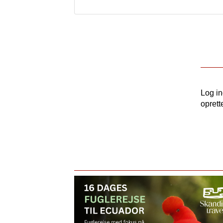
Log i
oprett