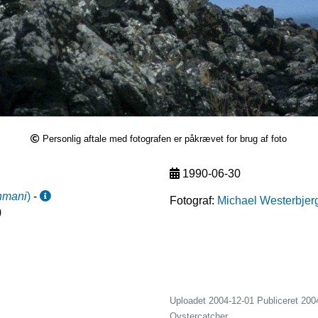
Personlig aftale med fotografen er påkrævet for brug af foto
1990-06-30
hmani
)
-
Fotograf:
Michael Westerbjer
)
Uploadet 2004-12-01 Publiceret
200
Oystercatcher