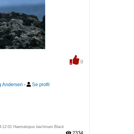
0
g Andersen
-
Se profil
4-12-01
Haematopus bachmani
Black
2334