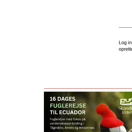
Log i
oprett