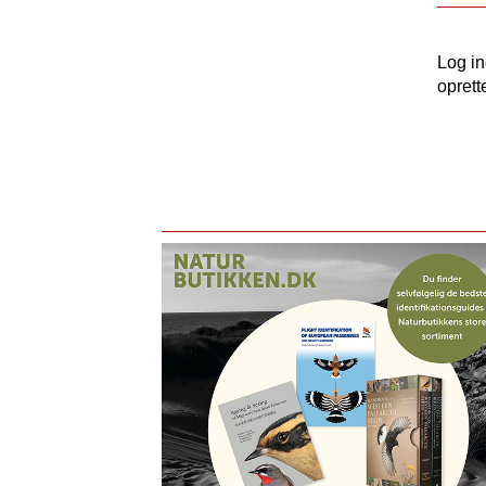
Log i
oprett