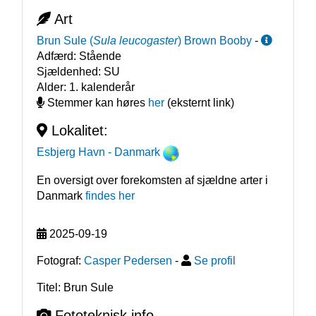
Art
Brun Sule
(
Sula leucogaster
)
Brown Booby
-
Adfærd:
Stående
Sjældenhed:
SU
Alder:
1. kalenderår
Stemmer kan høres
her
(eksternt link)
Lokalitet:
Esbjerg Havn
- Danmark
En oversigt over forekomsten af sjældne arter i
Danmark
findes her
2025-09-19
Fotograf:
Casper Pedersen
-
Se profil
Titel: Brun Sule
Fototeknisk info