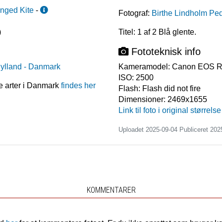
inged Kite
-
Fotograf:
Birthe Lindholm Pe
)
Titel: 1 af 2 Blå glente.
Fototeknisk info
jylland
- Danmark
Kameramodel:
Canon EOS 
ISO:
2500
e arter i Danmark
findes her
Flash:
Flash did not fire
Dimensioner:
2469x1655
Link til foto i original størrelse
Uploadet 2025-09-04 Publiceret
202
KOMMENTARER