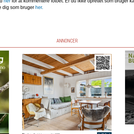
nd
her
for at kommentere fotoet. Er du ikke oprettet som bruger k
e dig som bruger
her.
ANNONCER