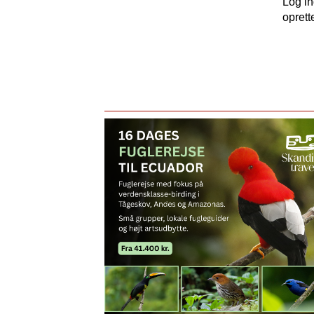
Log i
oprett