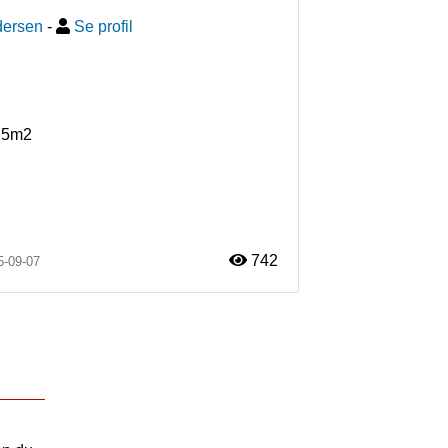
dersen
-
Se profil
R5m2
742
5-09-07