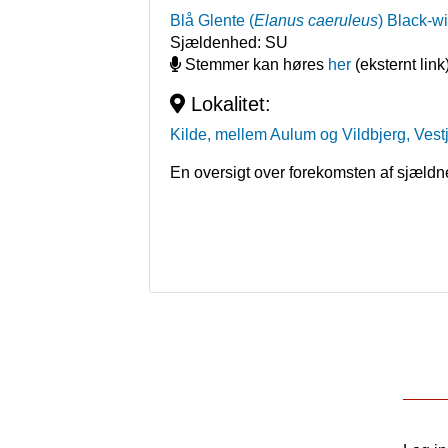
Blå Glente
(
Elanus caeruleus
)
Black-w
Sjældenhed:
SU
Stemmer kan høres
her
(eksternt link
Lokalitet:
Kilde, mellem Aulum og Vildbjerg, Vest
En oversigt over forekomsten af sjældn