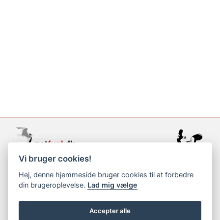
Vi bruger cookies!
support@netfugl.dk
Hej, denne hjemmeside bruger cookies til at forbedre
din brugeroplevelse.
Lad mig vælge
copyright © 2002-2023
Accepter alle