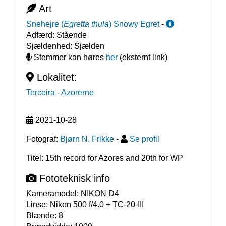
Art
Snehejre
(
Egretta thula
)
Snowy Egret
-
Adfærd:
Stående
Sjældenhed:
Sjælden
Stemmer kan høres
her
(eksternt link)
Lokalitet:
Terceira
- Azorerne
2021-10-28
Fotograf:
Bjørn N. Frikke
-
Se profil
Titel: 15th record for Azores and 20th for WP
Fototeknisk info
Kameramodel:
NIKON D4
Linse:
Nikon 500 f/4.0 + TC-20-III
Blænde:
8