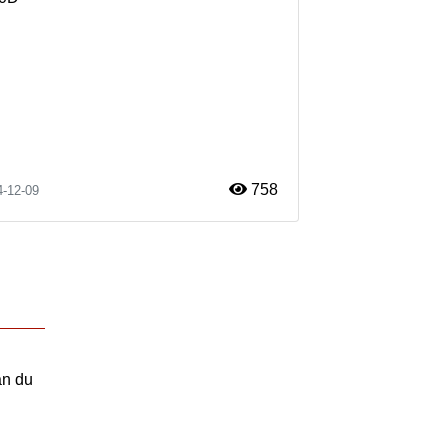
758
4-12-09
an du