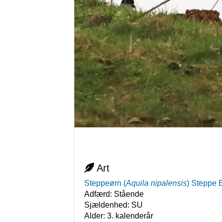
Art
Steppeørn
(
Aquila nipalensis
)
Steppe 
Adfærd:
Stående
Sjældenhed:
SU
Alder:
3. kalenderår