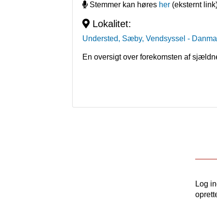
Stemmer kan høres
her
(eksternt link
Lokalitet:
Understed, Sæby, Vendsyssel
- Danma
En oversigt over forekomsten af sjældn
Log i
oprett