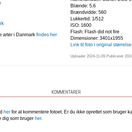
)
Blænde:
5.6
Brændvidde:
560
Lukkertid:
1/512
rk
ISO:
1600
Flash:
Flash did not fire
e arter i Danmark
findes her
Dimensioner:
3401x1955
Link til foto i original størrelse
Uploadet 2024-11-09 Publiceret
202
KOMMENTARER
nd
her
for at kommentere fotoet. Er du ikke oprettet som bruger k
e dig som bruger
her.