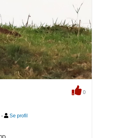
0
-
Se profil
90D