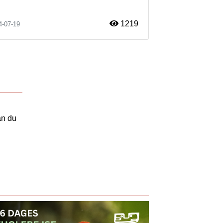
1219
4-07-19
an du