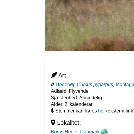
Art
Hedehøg
(
Circus pygargus
)
Montagu'
Adfærd:
Flyvende
Sjældenhed:
Almindelig
Alder:
2. kalenderår
Stemmer kan høres
her
(eksternt link
Lokalitet:
Borris Hede
- Danmark