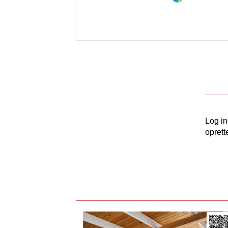
Log i
oprett