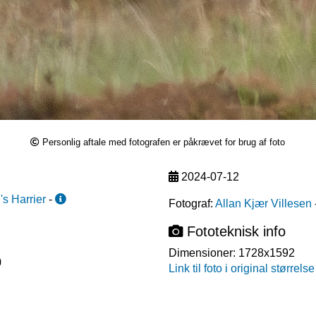
Personlig aftale med fotografen er påkrævet for brug af foto
2024-07-12
s Harrier
-
Fotograf:
Allan Kjær Villesen
Fototeknisk info
Dimensioner:
1728x1592
)
Link til foto i original størrelse