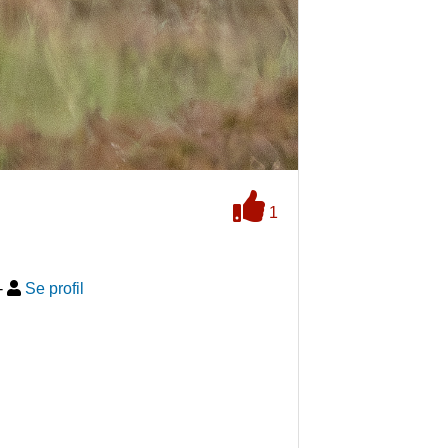
1
-
Se profil