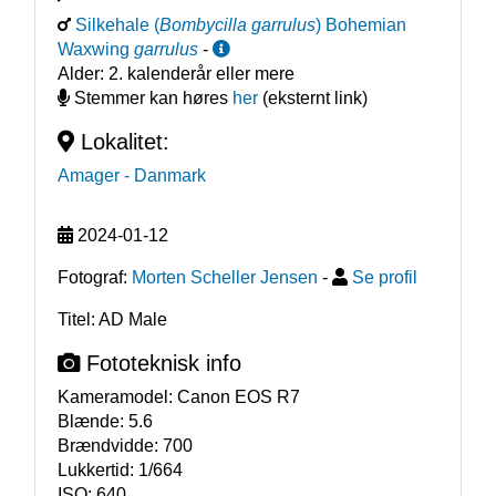
Silkehale
(
Bombycilla garrulus
)
Bohemian
Waxwing
garrulus
-
Alder:
2. kalenderår eller mere
Stemmer kan høres
her
(eksternt link)
Lokalitet:
Amager
- Danmark
2024-01-12
Fotograf:
Morten Scheller Jensen
-
Se profil
Titel: AD Male
Fototeknisk info
Kameramodel:
Canon EOS R7
Blænde:
5.6
Brændvidde:
700
Lukkertid:
1/664
ISO:
640