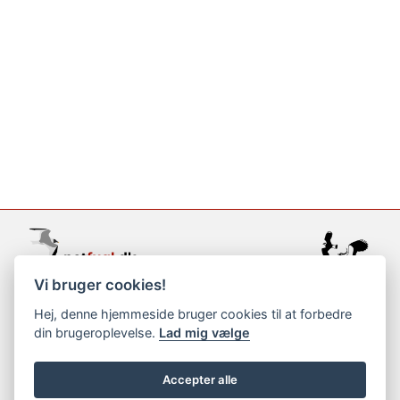
Vi bruger cookies!
support@netfugl.dk
Hej, denne hjemmeside bruger cookies til at forbedre
din brugeroplevelse.
Lad mig vælge
copyright © 2002-2023
Accepter alle