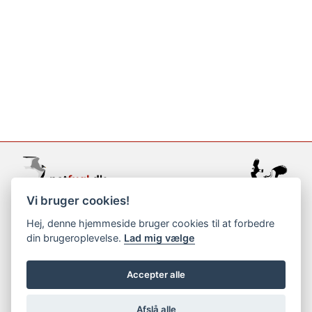
Vi bruger cookies!
support@netfugl.dk
Hej, denne hjemmeside bruger cookies til at forbedre
din brugeroplevelse.
Lad mig vælge
copyright © 2002-2023
Accepter alle
Afslå alle