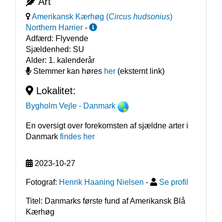
Art
Amerikansk Kærhøg
(
Circus hudsonius
)
Northern Harrier
-
Adfærd:
Flyvende
Sjældenhed:
SU
Alder:
1. kalenderår
Stemmer kan høres
her
(eksternt link)
Lokalitet:
Bygholm Vejle
- Danmark
En oversigt over forekomsten af sjældne arter i
Danmark
findes her
2023-10-27
Fotograf:
Henrik Haaning Nielsen
-
Se profil
Titel: Danmarks første fund af Amerikansk Blå
Kærhøg