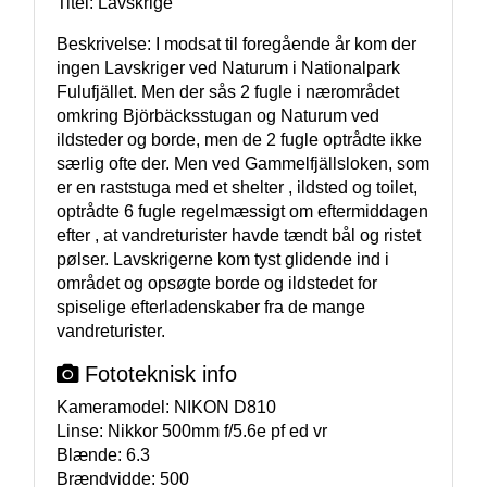
Titel: Lavskrige
Beskrivelse: I modsat til foregående år kom der 
ingen Lavskriger ved Naturum i Nationalpark 
Fulufjället. Men der sås 2 fugle i nærområdet 
omkring Björbäcksstugan og Naturum ved 
ildsteder og borde, men de 2 fugle optrådte ikke 
særlig ofte der. Men ved Gammelfjällsloken, som 
er en raststuga med et shelter , ildsted og toilet, 
optrådte 6 fugle regelmæssigt om eftermiddagen 
efter , at vandreturister havde tændt bål og ristet 
pølser. Lavskrigerne kom tyst glidende ind i 
området og opsøgte borde og ildstedet for 
spiselige efterladenskaber fra de mange 
vandreturister.
Fototeknisk info
Kameramodel:
NIKON D810
Linse:
Nikkor 500mm f/5.6e pf ed vr
Blænde:
6.3
Brændvidde:
500