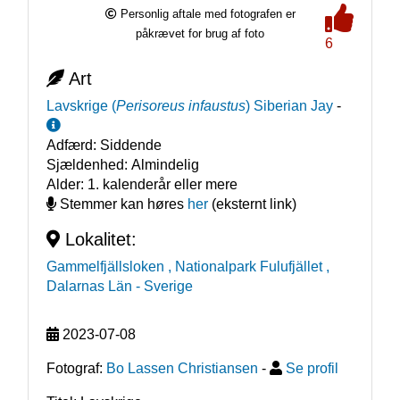
Personlig aftale med fotografen er
påkrævet for brug af foto
6
Art
Lavskrige
(
Perisoreus infaustus
)
Siberian Jay
-
Adfærd:
Siddende
Sjældenhed:
Almindelig
Alder:
1. kalenderår eller mere
Stemmer kan høres
her
(eksternt link)
Lokalitet:
Gammelfjällsloken , Nationalpark Fulufjället ,
Dalarnas Län
- Sverige
2023-07-08
Fotograf:
Bo Lassen Christiansen
-
Se profil