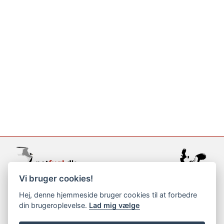
Vi bruger cookies!
support@netfugl.dk
Hej, denne hjemmeside bruger cookies til at forbedre
din brugeroplevelse.
Lad mig vælge
copyright © 2002-2023