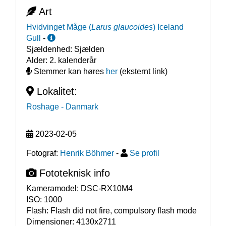
Art
Hvidvinget Måge
(
Larus glaucoides
)
Iceland
Gull
-
Sjældenhed:
Sjælden
Alder:
2. kalenderår
Stemmer kan høres
her
(eksternt link)
Lokalitet:
Roshage
- Danmark
2023-02-05
Fotograf:
Henrik Böhmer
-
Se profil
Fototeknisk info
Kameramodel:
DSC-RX10M4
ISO:
1000
Flash:
Flash did not fire, compulsory flash mode
Dimensioner:
4130x2711