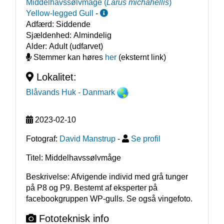
Middelhavssølvmåge
(
Larus michahellis
)
Yellow-legged Gull
-
Adfærd:
Siddende
Sjældenhed:
Almindelig
Alder:
Adult (udfarvet)
Stemmer kan høres
her
(eksternt link)
Lokalitet:
Blåvands Huk
- Danmark
2023-02-10
Fotograf:
David Manstrup
-
Se profil
Titel: Middelhavssølvmåge
Beskrivelse: Afvigende individ med grå tunger 
på P8 og P9. Bestemt af eksperter på 
facebookgruppen WP-gulls. Se også vingefoto.  
Fototeknisk info