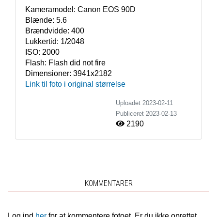
Kameramodel:
Canon EOS 90D
Blænde:
5.6
Brændvidde:
400
Lukkertid:
1/2048
ISO:
2000
Flash:
Flash did not fire
Dimensioner:
3941x2182
Link til foto i original størrelse
Uploadet 2023-02-11
Publiceret
2023-02-13
2190
KOMMENTARER
Log ind
her
for at kommentere fotoet. Er du ikke oprettet