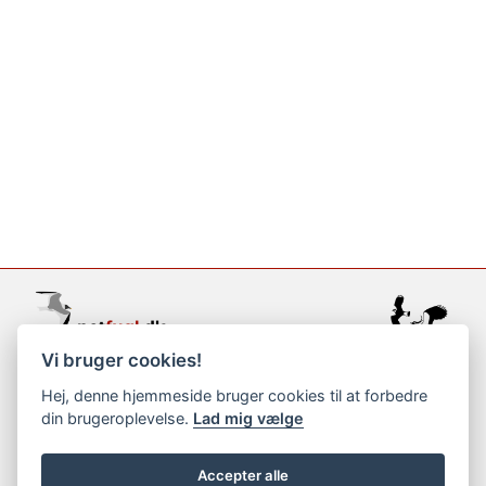
Vi bruger cookies!
support@netfugl.dk
Hej, denne hjemmeside bruger cookies til at forbedre
din brugeroplevelse.
Lad mig vælge
copyright © 2002-2023
Accepter alle