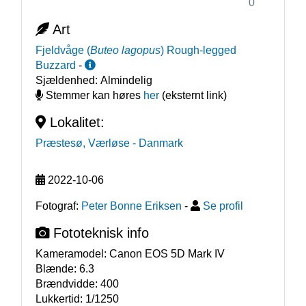
0
Art
Fjeldvåge
(
Buteo lagopus
)
Rough-legged
Buzzard
-
Sjældenhed:
Almindelig
Stemmer kan høres
her
(eksternt link)
Lokalitet:
Præstesø, Værløse
- Danmark
2022-10-06
Fotograf:
Peter Bonne Eriksen
-
Se profil
Fototeknisk info
Kameramodel:
Canon EOS 5D Mark IV
Blænde:
6.3
Brændvidde:
400
Lukkertid:
1/1250