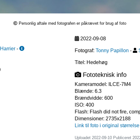
Personlig aftale med fotografen er påkrævet for brug af foto
2022-09-08
Harrier
-
Fotograf:
Tonny Papillon
-
Titel: Hedehøg
)
Fototeknisk info
Kameramodel:
ILCE-7M4
Blænde:
6.3
Brændvidde:
600
ISO:
400
Flash:
Flash did not fire, co
Dimensioner:
2735x2188
Link til foto i original størrelse
Uploadet 2022-09-10 Publiceret
202