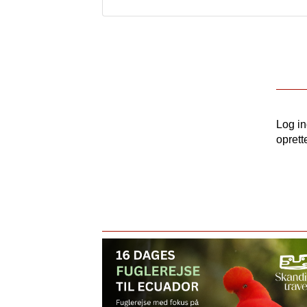
Log i
oprett