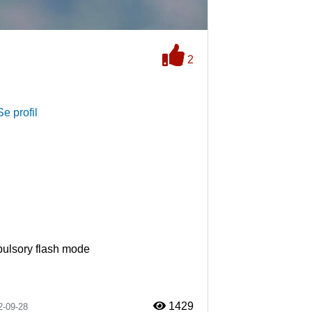
2
Se profil
mpulsory flash mode
1429
2-09-28