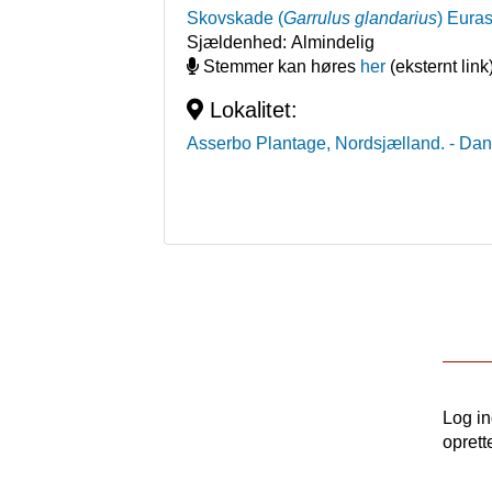
Skovskade
(
Garrulus glandarius
)
Euras
Sjældenhed:
Almindelig
Stemmer kan høres
her
(eksternt link
Lokalitet:
Asserbo Plantage, Nordsjælland.
- Da
Log i
oprett