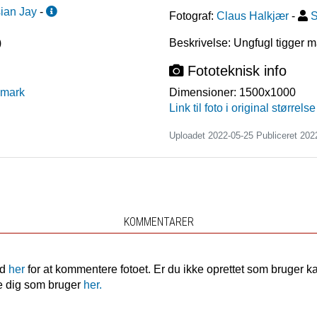
ian Jay
-
Fotograf:
Claus Halkjær
-
S
)
Beskrivelse: Ungfugl tigger m
Fototeknisk info
nmark
Dimensioner:
1500x1000
Link til foto i original størrelse
Uploadet 2022-05-25 Publiceret
202
KOMMENTARER
nd
her
for at kommentere fotoet. Er du ikke oprettet som bruger k
e dig som bruger
her.