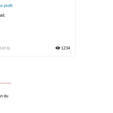
e profil
ad.
1234
2-07-31
an du