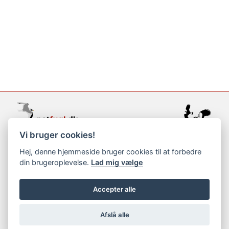
Vi bruger cookies!
support@netfugl.dk
Hej, denne hjemmeside bruger cookies til at forbedre
din brugeroplevelse.
Lad mig vælge
copyright © 2002-2023
Accepter alle
Afslå alle