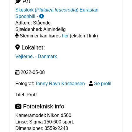
Art
Skestork
(
Platalea leucorodia
)
Eurasian
Spoonbill
-
Adfærd:
Stående
Sjældenhed:
Almindelig
Stemmer kan høres
her
(eksternt link)
Lokalitet:
Vejlerne.
- Danmark
2022-05-08
Fotograf:
Tonny Ravn Kristiansen
-
Se profil
Titel: Prut !
Fototeknisk info
Kameramodel:
Nikon d500
Linse:
Sigma 150-600 sport.
Dimensioner:
3559x2243