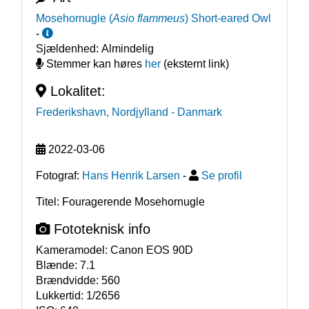
Mosehornugle
(
Asio flammeus
)
Short-eared Owl
-
Sjældenhed:
Almindelig
Stemmer kan høres
her
(eksternt link)
Lokalitet:
Frederikshavn, Nordjylland
- Danmark
2022-03-06
Fotograf:
Hans Henrik Larsen
-
Se profil
Titel: Fouragerende Mosehornugle
Fototeknisk info
Kameramodel:
Canon EOS 90D
Blænde:
7.1
Brændvidde:
560
Lukkertid:
1/2656