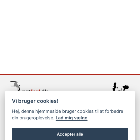
Vi bruger cookies!
support@netfugl.dk
Hej, denne hjemmeside bruger cookies til at forbedre
din brugeroplevelse.
Lad mig vælge
copyright © 2002-2023
Accepter alle