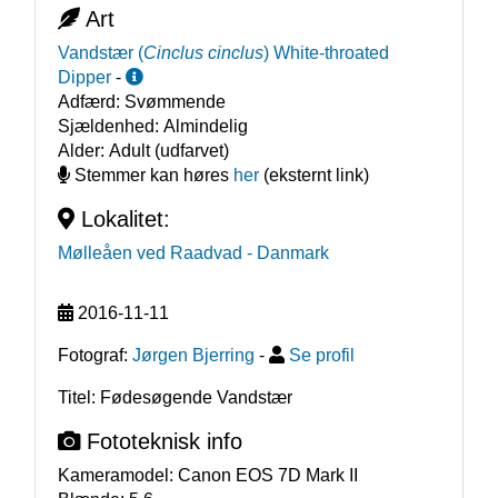
Art
Vandstær
(
Cinclus cinclus
)
White-throated
Dipper
-
Adfærd:
Svømmende
Sjældenhed:
Almindelig
Alder:
Adult (udfarvet)
Stemmer kan høres
her
(eksternt link)
Lokalitet:
Mølleåen ved Raadvad
- Danmark
2016-11-11
Fotograf:
Jørgen Bjerring
-
Se profil
Titel: Fødesøgende Vandstær
Fototeknisk info
Kameramodel:
Canon EOS 7D Mark II