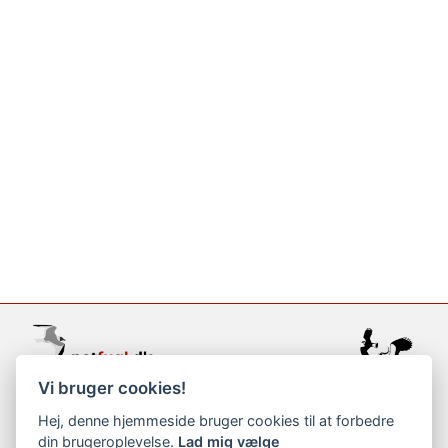
Vi bruger cookies!
support@netfugl.dk
Hej, denne hjemmeside bruger cookies til at forbedre
din brugeroplevelse.
Lad mig vælge
copyright © 2002-2023