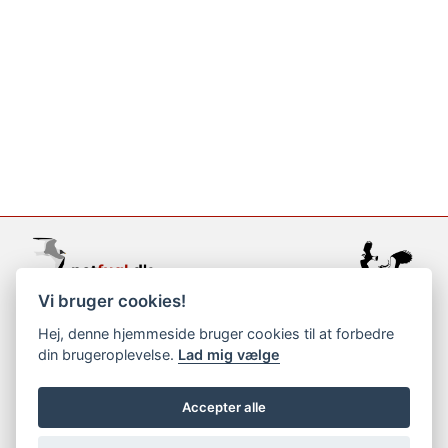
Vi bruger cookies!
support@netfugl.dk
Hej, denne hjemmeside bruger cookies til at forbedre
din brugeroplevelse.
Lad mig vælge
copyright © 2002-2023
Accepter alle