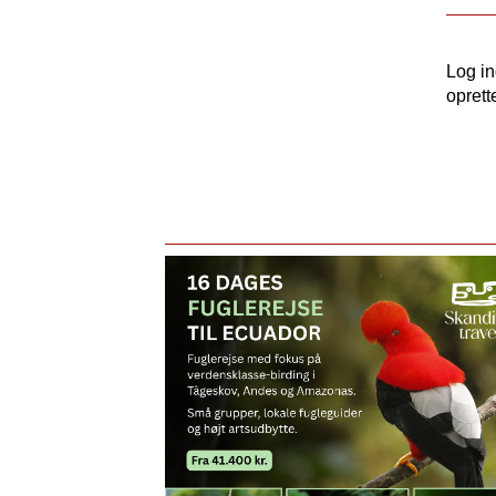
Log i
oprett