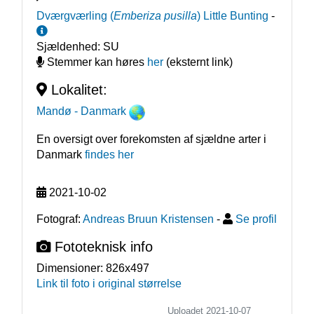
Dværgværling
(
Emberiza pusilla
)
Little Bunting
-
Sjældenhed:
SU
Stemmer kan høres
her
(eksternt link)
Lokalitet:
Mandø
- Danmark
En oversigt over forekomsten af sjældne arter i
Danmark
findes her
2021-10-02
Fotograf:
Andreas Bruun Kristensen
-
Se profil
Fototeknisk info
Dimensioner:
826x497
Link til foto i original størrelse
Uploadet 2021-10-07