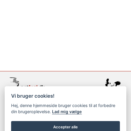
Vi bruger cookies!
support@netfugl.dk
Hej, denne hjemmeside bruger cookies til at forbedre
din brugeroplevelse.
Lad mig vælge
copyright © 2002-2023
Accepter alle