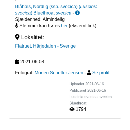
Blåhals, Nordlig (ssp. svecica)
(
Luscinia
svecica
)
Bluethroat
svecica
-
Sjældenhed:
Almindelig
Stemmer kan høres
her
(eksternt link)
Lokalitet:
Flatruet, Härjedalen
- Sverige
2021-06-08
Fotograf:
Morten Scheller Jensen
-
Se profil
Uploadet 2021-06-16
Publiceret
2021-06-16
Luscinia svecica svecica
Bluethroat
1794