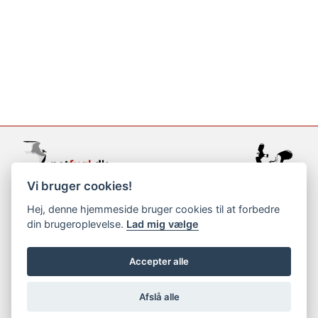
Vi bruger cookies!
support@netfugl.dk
Hej, denne hjemmeside bruger cookies til at forbedre
din brugeroplevelse.
Lad mig vælge
copyright © 2002-2023
Accepter alle
Afslå alle