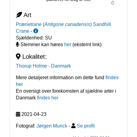
0
Art
Prærietrane
(
Antigone canadensis
)
Sandhill
Crane
-
Sjældenhed:
SU
Stemmer kan høres
her
(eksternt link)
Lokalitet:
Thorup Holme
- Danmark
Mere detaljeret information om dette fund
findes
her
En oversigt over forekomsten af sjældne arter i
Danmark
findes her
2021-04-23
Fotograf:
Jørgen Munck
-
Se profil