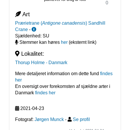
0
Art
Prærietrane
(
Antigone canadensis
)
Sandhill
Crane
-
Sjældenhed:
SU
Stemmer kan høres
her
(eksternt link)
Lokalitet:
Thorup Holme
- Danmark
Mere detaljeret information om dette fund
findes
her
En oversigt over forekomsten af sjældne arter i
Danmark
findes her
2021-04-23
Fotograf:
Jørgen Munck
-
Se profil