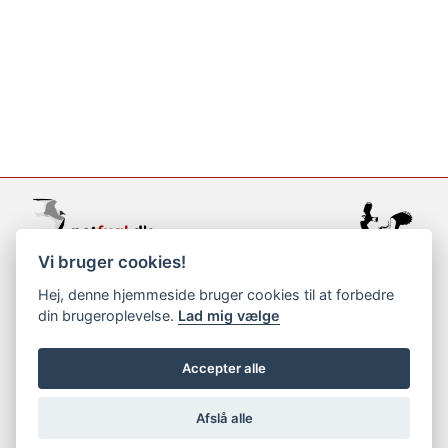
Vi bruger cookies!
support@netfugl.dk
Hej, denne hjemmeside bruger cookies til at forbedre
din brugeroplevelse.
Lad mig vælge
copyright © 2002-2023
Accepter alle
Afslå alle