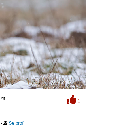
ug)
1
-
Se profil