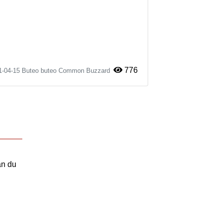
776
1-04-15
Buteo buteo
Common Buzzard
an du