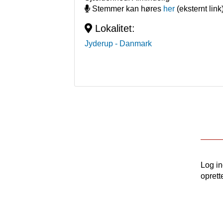
Stemmer kan høres
her
(eksternt link
Lokalitet:
Jyderup
- Danmark
Log i
oprett