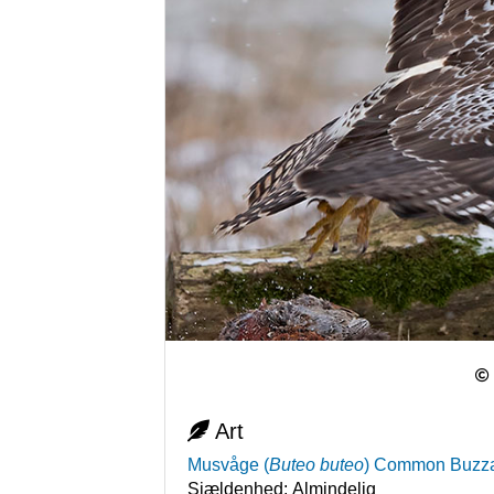
Art
Musvåge
(
Buteo buteo
)
Common Buzz
Sjældenhed:
Almindelig