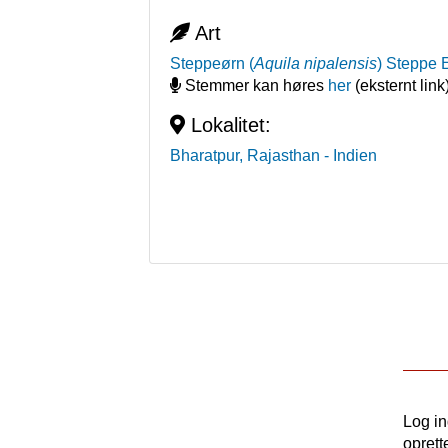
Art
Steppeørn
(
Aquila nipalensis
)
Steppe 
Stemmer kan høres
her
(eksternt link
Lokalitet:
Bharatpur, Rajasthan
- Indien
Log i
oprett