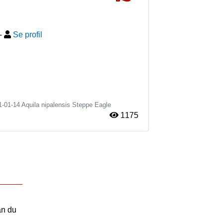
-
Se profil
1-01-14
Aquila nipalensis
Steppe Eagle
1175
an du