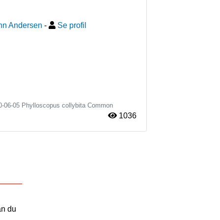
nn Andersen
-
Se profil
0-06-05
Phylloscopus collybita
Common
1036
an du