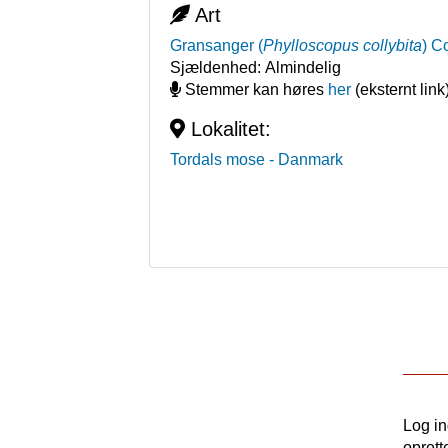
Art
Gransanger
(
Phylloscopus collybita
)
Co
Sjældenhed:
Almindelig
Stemmer kan høres
her
(eksternt link
Lokalitet:
Tordals mose
- Danmark
Log i
oprett