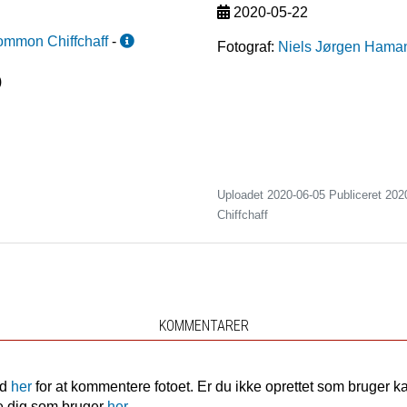
2020-05-22
mmon Chiffchaff
-
Fotograf:
Niels Jørgen Hama
)
Uploadet 2020-06-05 Publiceret
202
Chiffchaff
KOMMENTARER
nd
her
for at kommentere fotoet. Er du ikke oprettet som bruger k
e dig som bruger
her.