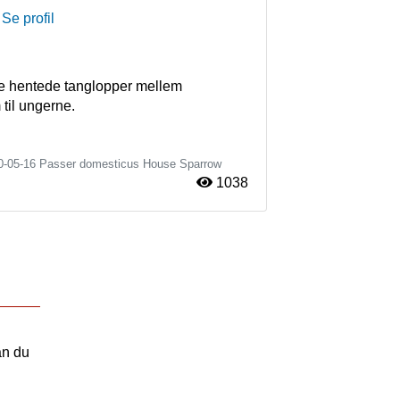
Se profil
e hentede tanglopper mellem 
til ungerne.
0-05-16
Passer domesticus
House Sparrow
1038
an du