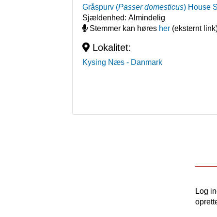
Gråspurv
(
Passer domesticus
)
House 
Sjældenhed:
Almindelig
Stemmer kan høres
her
(eksternt link
Lokalitet:
Kysing Næs
- Danmark
Log i
oprett