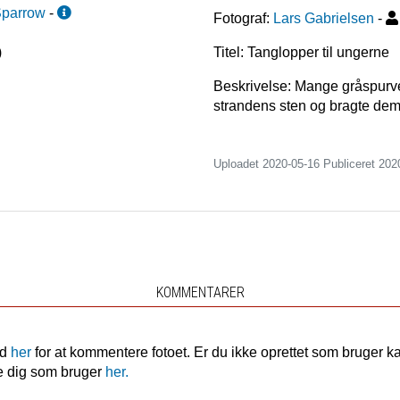
Sparrow
-
Fotograf:
Lars Gabrielsen
-
)
Titel: Tanglopper til ungerne
Beskrivelse: Mange gråspurv
strandens sten og bragte dem 
Uploadet 2020-05-16 Publiceret
202
KOMMENTARER
nd
her
for at kommentere fotoet. Er du ikke oprettet som bruger k
e dig som bruger
her.