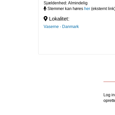
Sjældenhed:
Almindelig
Stemmer kan høres
her
(eksternt link
Lokalitet:
Vaserne
- Danmark
Log i
oprett