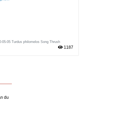
0-05-05
Turdus philomelos
Song Thrush
1187
an du