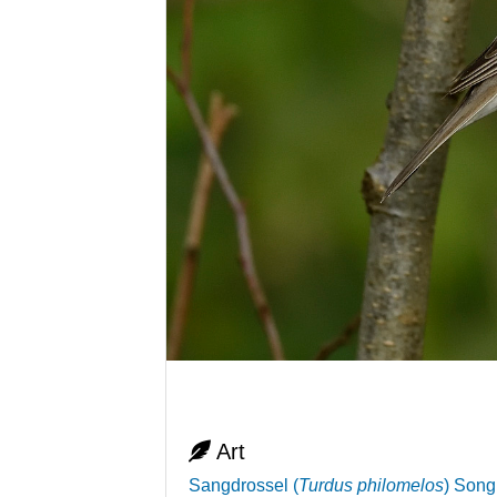
Art
Sangdrossel
(
Turdus philomelos
)
Song