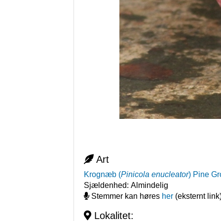
Art
Krognæb
(
Pinicola enucleator
)
Pine G
Sjældenhed:
Almindelig
Stemmer kan høres
her
(eksternt link
Lokalitet: