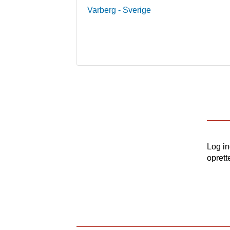
Varberg
- Sverige
Log i
oprett