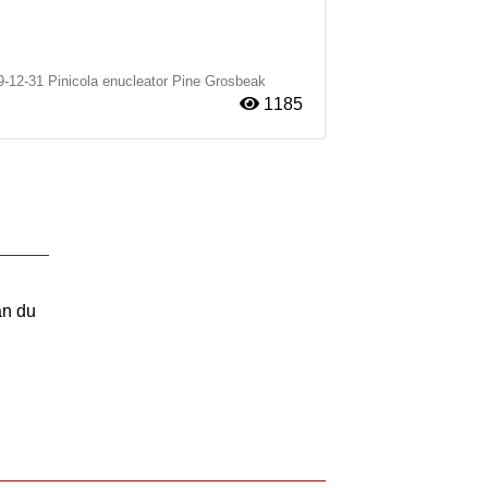
9-12-31
Pinicola enucleator
Pine Grosbeak
1185
an du