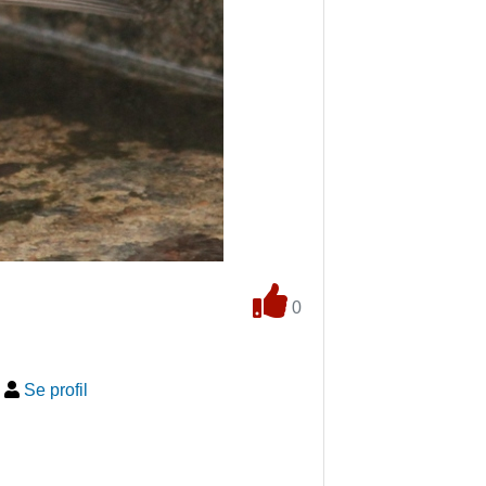
0
-
Se profil