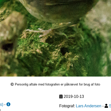
Personlig aftale med fotografen er påkrævet for brug af foto
2019-10-13
s
)
-
Fotograf:
Lars Andersen
-
S
)