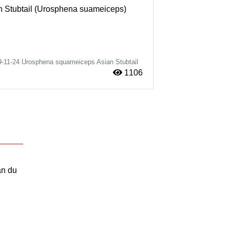
an Stubtail (Urosphena suameiceps)
9-11-24
Urosphena squameiceps
Asian Stubtail
1106
an du