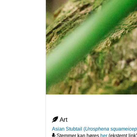
Art
Asian Stubtail
(
Urosphena squameicep
Stemmer kan høres
her
(eksternt link