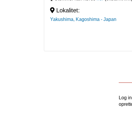
Lokalitet:
Yakushima, Kagoshima
- Japan
Log i
oprett