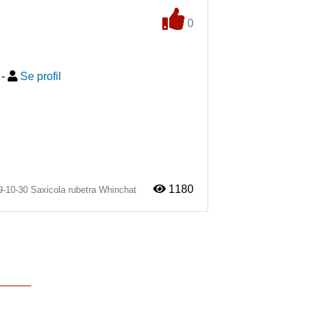
0
-
Se profil
1180
9-10-30
Saxicola rubetra
Whinchat