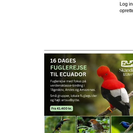
Log i
oprett