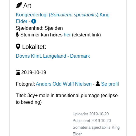
Art
Kongeederfugl
(
Somateria spectabilis
)
King
Eider
-
Sjældenhed:
Sjælden
Stemmer kan høres
her
(eksternt link)
Lokalitet:
Dovns Klint, Langeland
- Danmark
2019-10-19
Fotograf:
Anders Odd Wulff Nielsen
-
Se profil
Titel: 3cy+ male in transitional plumage (eclipse
to breeding)
Uploadet 2019-10-20
Publiceret
2019-10-20
Somateria spectabilis
King
Eider