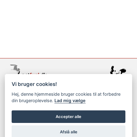
Vi bruger cookies!
support@netfugl.dk
Hej, denne hjemmeside bruger cookies til at forbedre
din brugeroplevelse.
Lad mig vælge
copyright © 2002-2023
Accepter alle
Afslå alle