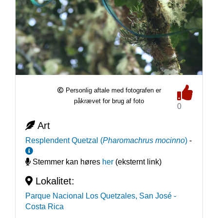
Personlig aftale med fotografen er
påkrævet for brug af foto
0
Art
Resplendent Quetzal
(
Pharomachrus mocinno
)
-
Stemmer kan høres
her
(eksternt link)
Lokalitet:
Parque Nacional Los Quetzales, San José
-
Costa Rica