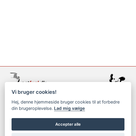
Vi bruger cookies!
support@netfugl.dk
Hej, denne hjemmeside bruger cookies til at forbedre
din brugeroplevelse.
Lad mig vælge
copyright © 2002-2023
Accepter alle